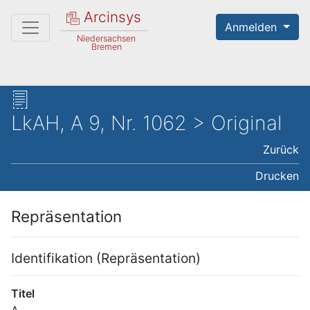
Arcinsys
Anmelden
Niedersachsen
Bremen
LkAH, A 9, Nr. 1062 > Original
Zurück
Drucken
Repräsentation
Identifikation (Repräsentation)
Titel
A