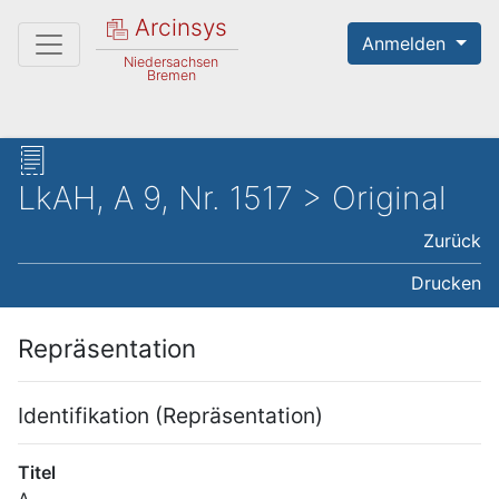
Arcinsys
Anmelden
Niedersachsen
Bremen
LkAH, A 9, Nr. 1517 > Original
Zurück
Drucken
Repräsentation
Identifikation (Repräsentation)
Titel
A