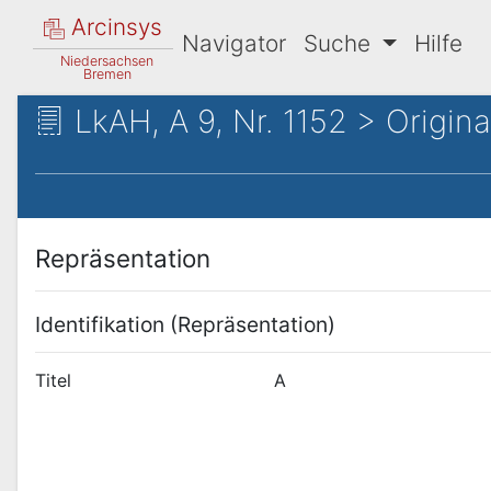
Arcinsys
Navigator
Suche
Hilfe
Niedersachsen
Bremen
LkAH, A 9, Nr. 1152 > Origina
Repräsentation
Identifikation (Repräsentation)
Titel
A