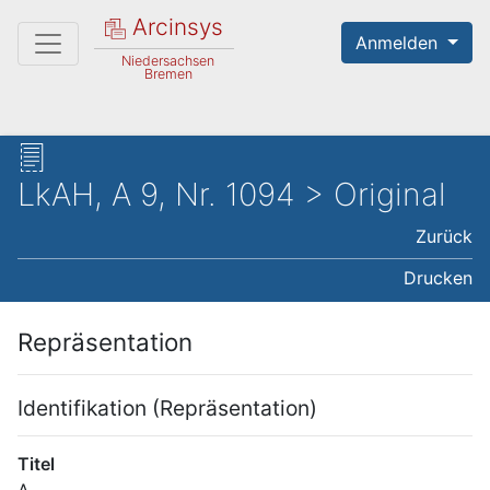
Arcinsys
Anmelden
Niedersachsen
Bremen
LkAH, A 9, Nr. 1094 > Original
Zurück
Drucken
Repräsentation
Identifikation (Repräsentation)
Titel
A