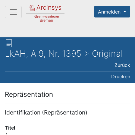
Arcinsys
Anmelden
Niedersachsen
Bremen
LkAH, A 9, Nr. 1395 > Original
Zurück
Drucken
Repräsentation
Identifikation (Repräsentation)
Titel
A