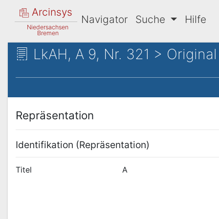
Arcinsys
Navigator
Suche
Hilfe
Niedersachsen
Bremen
LkAH, A 9, Nr. 321 > Original
Repräsentation
Identifikation (Repräsentation)
Titel
A