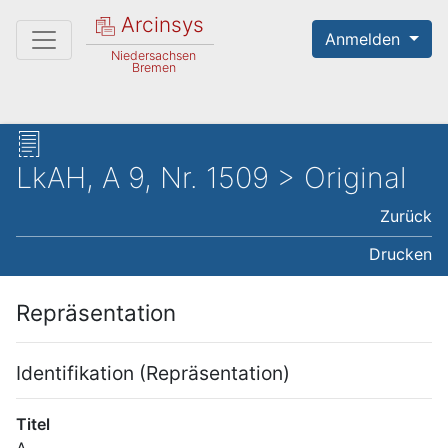
Arcinsys
Anmelden
Niedersachsen
Bremen
LkAH, A 9, Nr. 1509 > Original
Zurück
Drucken
Repräsentation
Identifikation (Repräsentation)
Titel
A