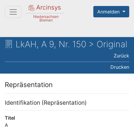
Arcinsys
Anmelden
Niedersachsen
Bremen
LkAH, A 9, Nr. 150 > Original
Zurück
Drucken
Repräsentation
Identifikation (Repräsentation)
Titel
A