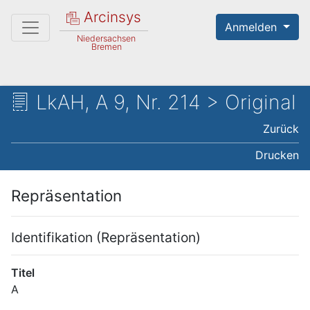
Arcinsys
Anmelden
Niedersachsen
Bremen
LkAH, A 9, Nr. 214 > Original
Zurück
Drucken
Repräsentation
Identifikation (Repräsentation)
Titel
A