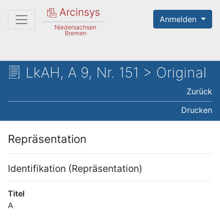
Arcinsys
Anmelden
Niedersachsen
Bremen
LkAH, A 9, Nr. 151 > Original
Zurück
Drucken
Repräsentation
Identifikation (Repräsentation)
Titel
A