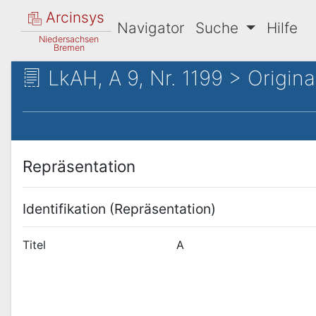
Arcinsys
Navigator
Suche
Hilfe
Niedersachsen
Bremen
LkAH, A 9, Nr. 1199 > Origina
Repräsentation
Identifikation (Repräsentation)
Titel
A