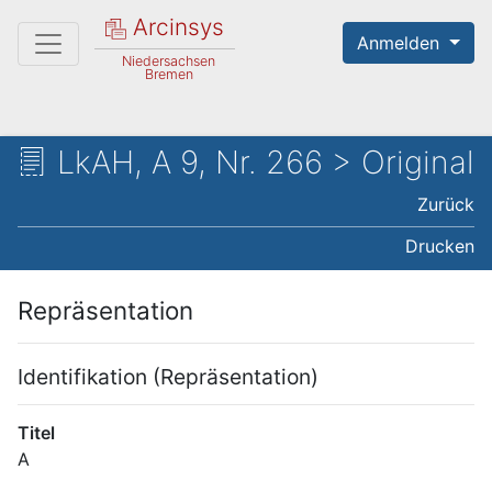
Arcinsys
Anmelden
Niedersachsen
Bremen
LkAH, A 9, Nr. 266 > Original
Zurück
Drucken
Repräsentation
Identifikation (Repräsentation)
Titel
A