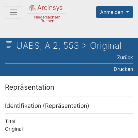
Arcinsys
Anmelden
Niedersachsen
Bremen
UABS, A 2, 553 > Original
Zurück
Drucken
Repräsentation
Identifikation (Repräsentation)
Titel
Original