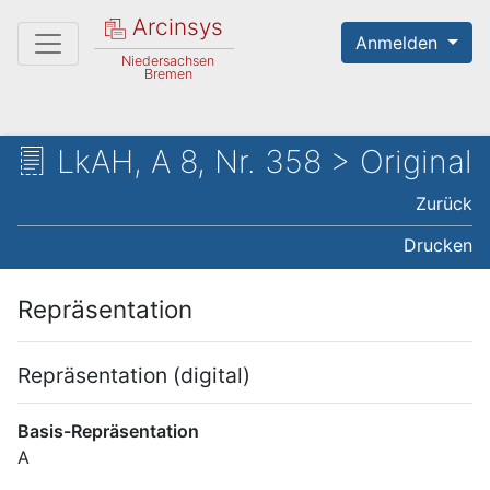
Arcinsys
Anmelden
Niedersachsen
Bremen
LkAH, A 8, Nr. 358 > Original
Zurück
Drucken
Repräsentation
Repräsentation (digital)
Basis-Repräsentation
A