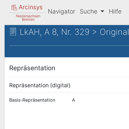
Arcinsys
Navigator
Suche
Hilfe
Niedersachsen
Bremen
LkAH, A 8, Nr. 329 > Original
Repräsentation
Repräsentation (digital)
Basis-Repräsentation
A