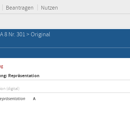
Beantragen
Nutzen
A 8 Nr. 301 > Original
ng
ung: Repräsentation
on (digital)
Repräsentation
A