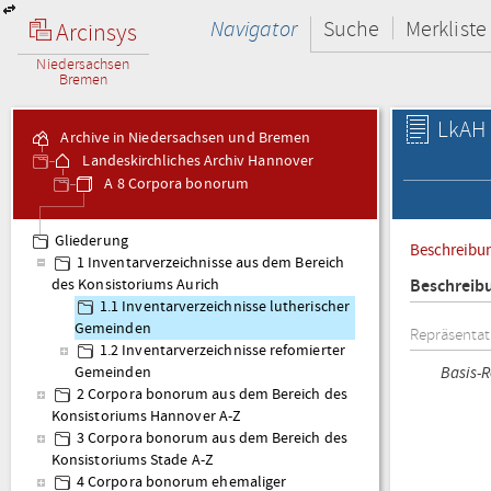
Navigator
Suche
Merkliste
Arcinsys
Niedersachsen
Bremen
LkAH 
Archive in Niedersachsen und Bremen
Landeskirchliches Archiv Hannover
A 8 Corpora bonorum
Gliederung
Beschreibu
1 Inventarverzeichnisse aus dem Bereich
Beschreib
des Konsistoriums Aurich
1.1 Inventarverzeichnisse lutherischer
Gemeinden
Repräsentati
1.2 Inventarverzeichnisse refomierter
Basis-
Gemeinden
2 Corpora bonorum aus dem Bereich des
Konsistoriums Hannover A-Z
3 Corpora bonorum aus dem Bereich des
Konsistoriums Stade A-Z
4 Corpora bonorum ehemaliger