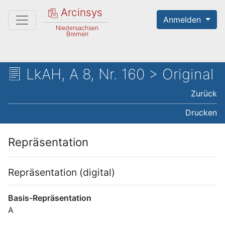
Arcinsys
Anmelden
Niedersachsen
Bremen
LkAH, A 8, Nr. 160 > Original
Zurück
Drucken
Repräsentation
Repräsentation (digital)
Basis-Repräsentation
A