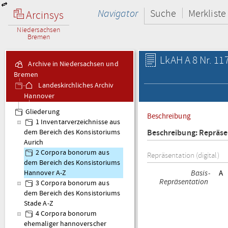
Navigator
Suche
Merkliste
Arcinsys
Niedersachsen
Bremen
LkAH A 8 Nr. 117
Archive in Niedersachsen und
Bremen
Landeskirchliches Archiv
Hannover
A 8 Corpora bonorum
Gliederung
Beschreibung
1 Inventarverzeichnisse aus
Beschreibung: Repräse
dem Bereich des Konsistoriums
Aurich
2 Corpora bonorum aus
Repräsentation (digital)
dem Bereich des Konsistoriums
Basis-
A
Hannover A-Z
Repräsentation
3 Corpora bonorum aus
dem Bereich des Konsistoriums
Stade A-Z
4 Corpora bonorum
ehemaliger hannoverscher