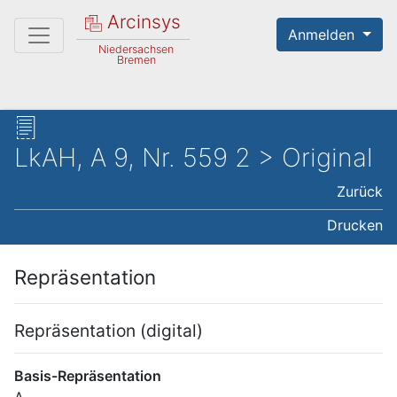
Arcinsys
Anmelden
Niedersachsen
Bremen
LkAH, A 9, Nr. 559 2 > Original
Zurück
Drucken
Repräsentation
Repräsentation (digital)
Basis-Repräsentation
A