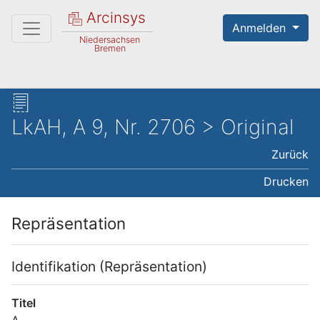
Arcinsys
Anmelden
Niedersachsen
Bremen
LkAH, A 9, Nr. 2706 > Original
Zurück
Drucken
Repräsentation
Identifikation (Repräsentation)
Titel
A