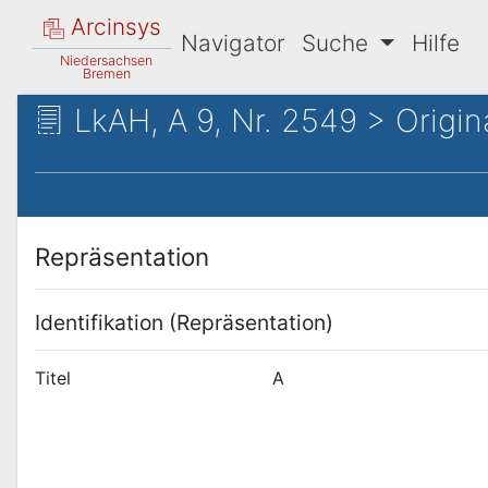
Arcinsys
Navigator
Suche
Hilfe
Niedersachsen
Bremen
LkAH, A 9, Nr. 2549 > Origin
Repräsentation
Identifikation (Repräsentation)
Titel
A