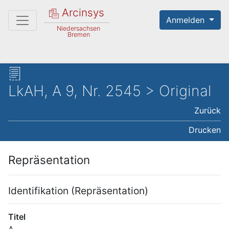
Arcinsys
Anmelden
Niedersachsen
Bremen
LkAH, A 9, Nr. 2545 > Original
Zurück
Drucken
Repräsentation
Identifikation (Repräsentation)
Titel
A