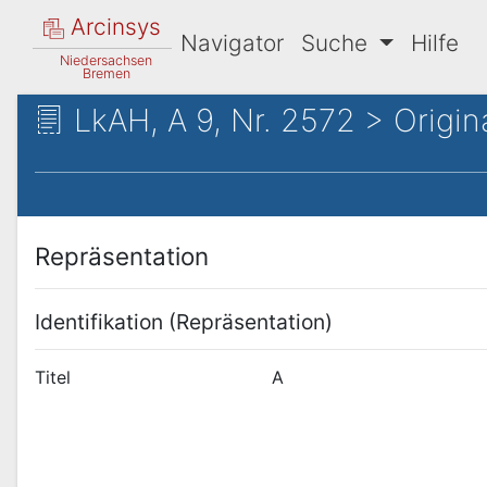
Arcinsys
Navigator
Suche
Hilfe
Niedersachsen
Bremen
LkAH, A 9, Nr. 2572 > Origin
Repräsentation
Identifikation (Repräsentation)
Titel
A