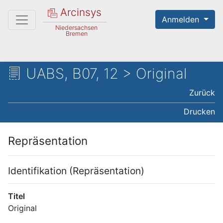
Arcinsys
Anmelden
Niedersachsen
Bremen
UABS, B07, 12 > Original
Zurück
Drucken
Repräsentation
Identifikation (Repräsentation)
Titel
Original