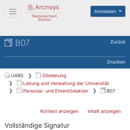
Arcinsys
Anmelden
Niedersachsen
Bremen
B07
Zurück
Drucken
UABS
Gliederung
Leitung und Verwaltung der Universität
Personal- und Ehrentitelakten
B07
Kontext anzeigen
Inhalt anzeigen
Vollständige Signatur