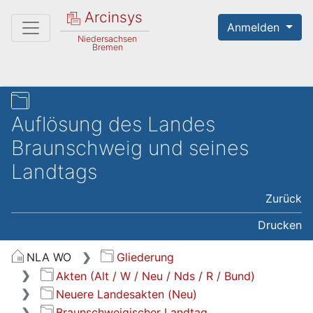
Arcinsys
Anmelden
Niedersachsen
Bremen
Auflösung des Landes
Braunschweig und seines
Landtags
Zurück
Drucken
NLA WO
Gliederung
Akten (Alt / W / Neu / Nds / R / Bund)
Neuere Landesakten (Neu)
Braunschweigischer Landtag