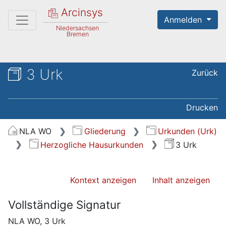
Arcinsys
Anmelden
Niedersachsen
Bremen
3 Urk
Zurück
Drucken
NLA WO
Gliederung
Urkunden (Urk)
Herzogliche Hausurkunden
3 Urk
Kontext anzeigen
Inhalt anzeigen
Vollständige Signatur
NLA WO, 3 Urk