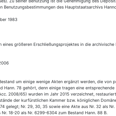
s). Zu seiner Benutzung ist die Genehmigung des Depositar
n Benutzungsbestimmungen des Hauptstaatsarchivs Hannov
mber 1983
 eines größeren Erschließungsprojektes in die archivisch
2006
estand um einige wenige Akten ergänzt werden, die von pri
d Hann. 78 gehört, denn einige tragen eine entsprechende
(Acc. 2008/65) wurden im Jahr 2015 verzeichnet, restaurier
tände der kurfürstlichen Kammer bzw. königlichen Domänen
4 gelegt; Nr. 29, 30, 35 sowie eine Akte aus Nr. 32 als Nr
s Nr. 18-20 als Nr. 6299-6304 zum Bestand Hann. 88 B.