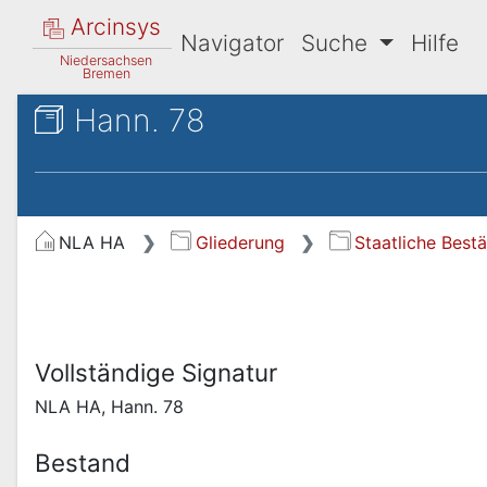
Arcinsys
Navigator
Suche
Hilfe
Niedersachsen
Bremen
Hann. 78
NLA HA
Gliederung
Staatliche Best
Vollständige Signatur
NLA HA, Hann. 78
Bestand