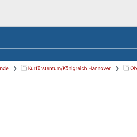
ände
Kurfürstentum/Königreich Hannover
Ob