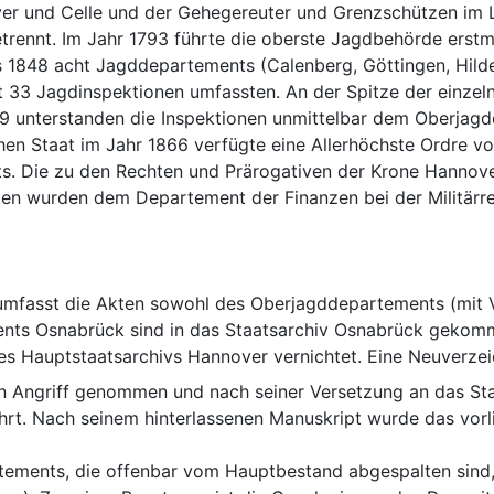
er und Celle und der Gehegereuter und Grenzschützen im L
trennt. Im Jahr 1793 führte die oberste Jagdbehörde erstm
s 1848 acht Jagddepartements (Calenberg, Göttingen, Hilde
t 33 Jagdinspektionen umfassten. An der Spitze der einze
49 unterstanden die Inspektionen unmittelbar dem Oberjagd
en Staat im Jahr 1866 verfügte eine Allerhöchste Ordre vo
s. Die zu den Rechten und Prärogativen der Krone Hannov
en wurden dem Departement der Finanzen bei der Militärr
umfasst die Akten sowohl des Oberjagddepartements (mit V
ts Osnabrück sind in das Staatsarchiv Osnabrück gekommen 
s Hauptstaatsarchivs Hannover vernichtet. Eine Neuverze
in Angriff genommen und nach seiner Versetzung an das St
hrt. Nach seinem hinterlassenen Manuskript wurde das vorl
ements, die offenbar vom Hauptbestand abgespalten sind, e