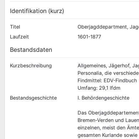
Identifikation (kurz)
Titel
Oberjagddepartment, Ja
Laufzeit
1601-1877
Bestandsdaten
Kurzbeschreibung
Allgemeines, Jägerhof, J
Personalia, die verschie
Findmittel: EDV-Findbuch
Umfang: 29,1 lfdm
Bestandsgeschichte
I. Behördengeschichte
Das Oberjagddepartement w
Bremen-Verden und Lauenbu
einzelnen, meist den Ämte
gesamten Kurlande sowie 