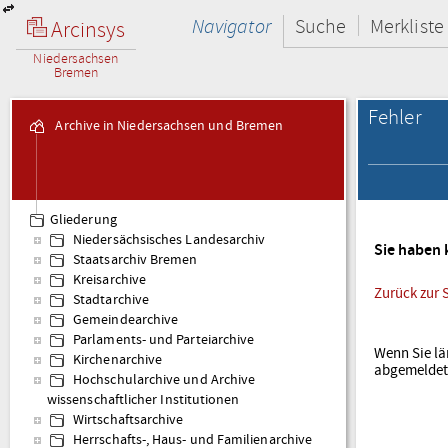
Navigator
Suche
Merkliste
Arcinsys
Niedersachsen
Bremen
Fehler
Archive in Niedersachsen und Bremen
Gliederung
Niedersächsisches Landesarchiv
Sie haben 
Staatsarchiv Bremen
Kreisarchive
Zurück zur S
Stadtarchive
Gemeindearchive
Parlaments- und Parteiarchive
Wenn Sie lä
Kirchenarchive
abgemeldet
Hochschularchive und Archive
wissenschaftlicher Institutionen
Wirtschaftsarchive
Herrschafts-, Haus- und Familienarchive