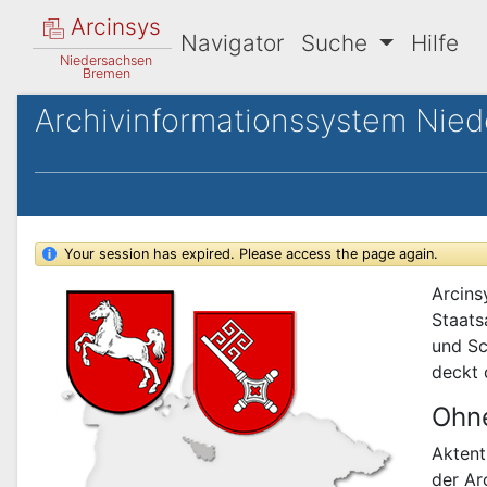
Arcinsys
Navigator
Suche
Hilfe
Niedersachsen
Bremen
Archivinformationssystem Nie
Your session has expired. Please access the page again.
Arcins
Staats
und Sc
deckt 
Ohn
Aktent
der Ar