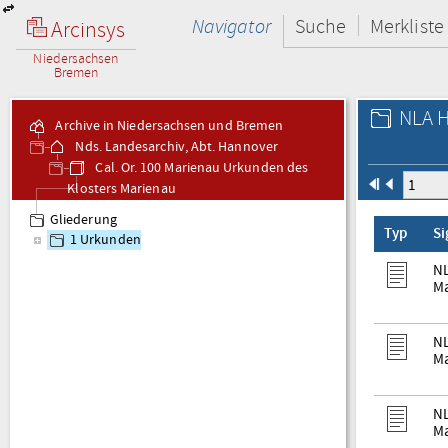
Navigator
Suche
Merkliste
Arcinsys
Niedersachsen
Bremen
NLA H
Archive in Niedersachsen und Bremen
Nds. Landesarchiv, Abt. Hannover
Cal. Or. 100 Marienau Urkunden des
Klosters Marienau
Gliederung
Typ
S
1 Urkunden
NL
Ma
NL
Ma
NL
Ma