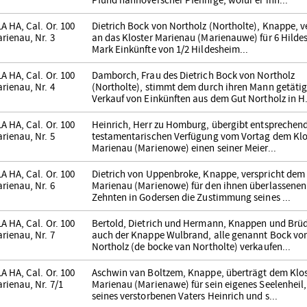
Pfund hannoverscher Pfennige, wofür er ihn...
A HA, Cal. Or. 100
Dietrich Bock von Northolz (Northolte), Knappe, v
rienau, Nr. 3
an das Kloster Marienau (Marienauwe) für 6 Hilde
Mark Einkünfte von 1/2 Hildesheim...
A HA, Cal. Or. 100
Damborch, Frau des Dietrich Bock von Northolz
rienau, Nr. 4
(Northolte), stimmt dem durch ihren Mann getäti
Verkauf von Einkünften aus dem Gut Northolz in H.
A HA, Cal. Or. 100
Heinrich, Herr zu Homburg, übergibt entsprechend
rienau, Nr. 5
testamentarischen Verfügung vom Vortag dem Klo
Marienau (Marienowe) einen seiner Meier...
A HA, Cal. Or. 100
Dietrich von Uppenbroke, Knappe, verspricht dem 
rienau, Nr. 6
Marienau (Marienowe) für den ihnen überlassenen
Zehnten in Godersen die Zustimmung seines ...
A HA, Cal. Or. 100
Bertold, Dietrich und Hermann, Knappen und Brüd
rienau, Nr. 7
auch der Knappe Wulbrand, alle genannt Bock vo
Northolz (de bocke van Northolte) verkaufen...
A HA, Cal. Or. 100
Aschwin van Boltzem, Knappe, überträgt dem Klos
rienau, Nr. 7/1
Marienau (Marienawe) für sein eigenes Seelenheil
seines verstorbenen Vaters Heinrich und s...