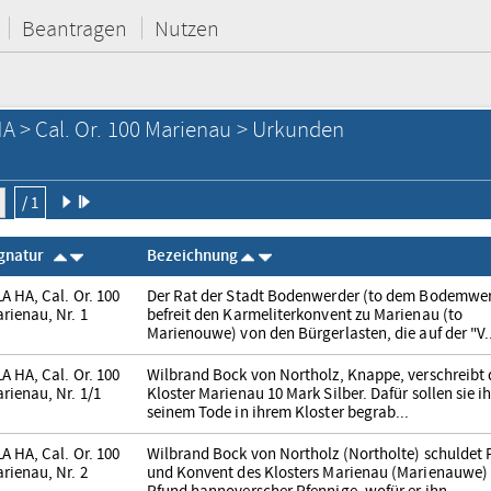
Beantragen
Nutzen
A > Cal. Or. 100 Marienau > Urkunden
/ 1
ignatur
Bezeichnung
A HA, Cal. Or. 100
Der Rat der Stadt Bodenwerder (to dem Bodemwe
rienau, Nr. 1
befreit den Karmeliterkonvent zu Marienau (to
Marienouwe) von den Bürgerlasten, die auf der "V.
A HA, Cal. Or. 100
Wilbrand Bock von Northolz, Knappe, verschreibt
rienau, Nr. 1/1
Kloster Marienau 10 Mark Silber. Dafür sollen sie i
seinem Tode in ihrem Kloster begrab...
A HA, Cal. Or. 100
Wilbrand Bock von Northolz (Northolte) schuldet 
rienau, Nr. 2
und Konvent des Klosters Marienau (Marienauwe)