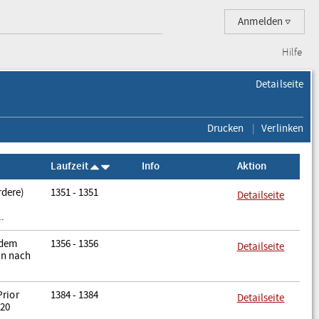
Anmelden
Hilfe
Detailseite
Drucken
Verlinken
Laufzeit
Info
Aktion
rdere)
1351 - 1351
Detailseite
..
 dem
1356 - 1356
Detailseite
hn nach
Prior
1384 - 1384
Detailseite
 20