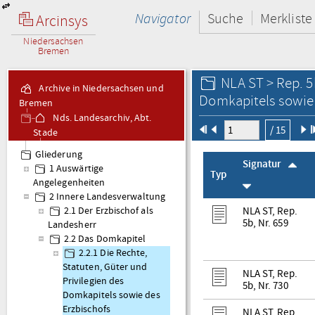
Navigator
Suche
Merkliste
Arcinsys
Niedersachsen
Bremen
NLA ST > Rep. 5
Archive in Niedersachsen und
Domkapitels sowie 
Bremen
Nds. Landesarchiv, Abt.
/ 15
Stade
Rep. 5b Erzstift Bremen -
Gliederung
Akten
Signatur
1 Auswärtige
Typ
Angelegenheiten
2 Innere Landesverwaltung
NLA ST, Rep.
2.1 Der Erzbischof als
5b, Nr. 659
Landesherr
2.2 Das Domkapitel
2.2.1 Die Rechte,
Statuten, Güter und
NLA ST, Rep.
Privilegien des
5b, Nr. 730
Domkapitels sowie des
Erzbischofs
NLA ST, Rep.