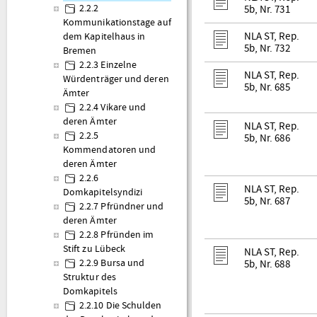
2.2.2
5b, Nr. 731
Kommunikationstage auf
NLA ST, Rep.
dem Kapitelhaus in
5b, Nr. 732
Bremen
2.2.3 Einzelne
NLA ST, Rep.
Würdenträger und deren
5b, Nr. 685
Ämter
2.2.4 Vikare und
deren Ämter
NLA ST, Rep.
2.2.5
5b, Nr. 686
Kommendatoren und
deren Ämter
2.2.6
NLA ST, Rep.
Domkapitelsyndizi
5b, Nr. 687
2.2.7 Pfründner und
deren Ämter
2.2.8 Pfründen im
Stift zu Lübeck
NLA ST, Rep.
2.2.9 Bursa und
5b, Nr. 688
Struktur des
Domkapitels
2.2.10 Die Schulden