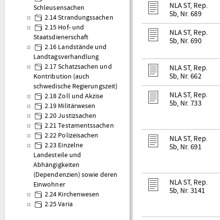
NLA ST, Rep.
Schleusensachen
5b, Nr. 689
2.14 Strandungssachen
2.15 Hof- und
NLA ST, Rep.
Staatsdienerschaft
5b, Nr. 690
2.16 Landstände und
Landtagsverhandlung
2.17 Schatzsachen und
NLA ST, Rep.
5b, Nr. 662
Kontribution (auch
schwedische Regierungszeit)
NLA ST, Rep.
2.18 Zoll und Akzise
5b, Nr. 733
2.19 Militärwesen
2.20 Justizsachen
2.21 Testamentssachen
2.22 Polizeisachen
NLA ST, Rep.
2.23 Einzelne
5b, Nr. 691
Landesteile und
Abhängigkeiten
(Dependenzien) sowie deren
NLA ST, Rep.
Einwohner
5b, Nr. 3141
2.24 Kirchenwesen
2.25 Varia