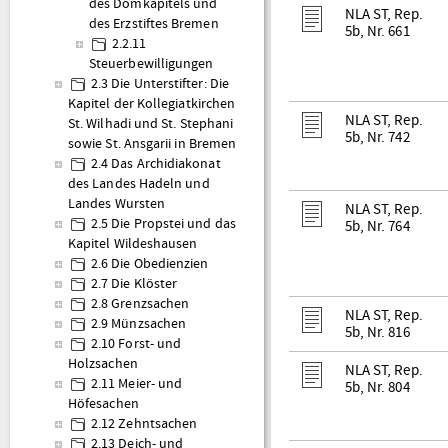
des Domkapitels und
NLA ST, Rep.
des Erzstiftes Bremen
5b, Nr. 661
2.2.11
Steuerbewilligungen
2.3 Die Unterstifter: Die
Kapitel der Kollegiatkirchen
NLA ST, Rep.
St. Wilhadi und St. Stephani
5b, Nr. 742
sowie St. Ansgarii in Bremen
2.4 Das Archidiakonat
des Landes Hadeln und
Landes Wursten
NLA ST, Rep.
2.5 Die Propstei und das
5b, Nr. 764
Kapitel Wildeshausen
2.6 Die Obedienzien
2.7 Die Klöster
2.8 Grenzsachen
NLA ST, Rep.
2.9 Münzsachen
5b, Nr. 816
2.10 Forst- und
Holzsachen
NLA ST, Rep.
2.11 Meier- und
5b, Nr. 804
Höfesachen
2.12 Zehntsachen
2.13 Deich- und