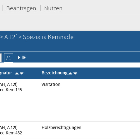
Beantragen
Nutzen
> A 12f > Spezialia Kemnade
/ 1
gnatur
Bezeichnung
AH, A 12f,
Visitation
ec.Kem 145
AH, A 12f,
Holzberechtigungen
ec.Kem 432