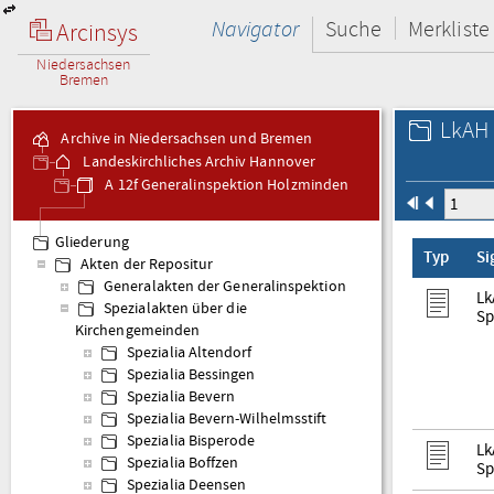
Navigator
Suche
Merkliste
Arcinsys
Niedersachsen
Bremen
LkAH 
Archive in Niedersachsen und Bremen
Landeskirchliches Archiv Hannover
A 12f Generalinspektion Holzminden
Gliederung
Typ
Si
Akten der Repositur
Generalakten der Generalinspektion
Lk
Spezialakten über die
Sp
Kirchengemeinden
Spezialia Altendorf
Spezialia Bessingen
Spezialia Bevern
Spezialia Bevern-Wilhelmsstift
Spezialia Bisperode
Lk
Spezialia Boffzen
Sp
Spezialia Deensen