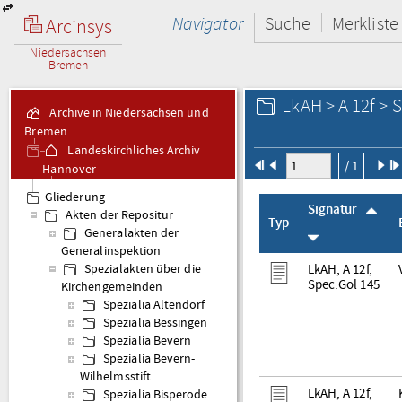
Navigator
Suche
Merkliste
Arcinsys
Niedersachsen
Bremen
LkAH > A 12f > 
Archive in Niedersachsen und
Bremen
Landeskirchliches Archiv
/ 1
Hannover
A 12f Generalinspektion
Gliederung
Holzminden
Signatur
Akten der Repositur
Typ
Generalakten der
Generalinspektion
LkAH, A 12f,
Spezialakten über die
Spec.Gol 145
Kirchengemeinden
Spezialia Altendorf
Spezialia Bessingen
Spezialia Bevern
Spezialia Bevern-
Wilhelmsstift
LkAH, A 12f,
Spezialia Bisperode