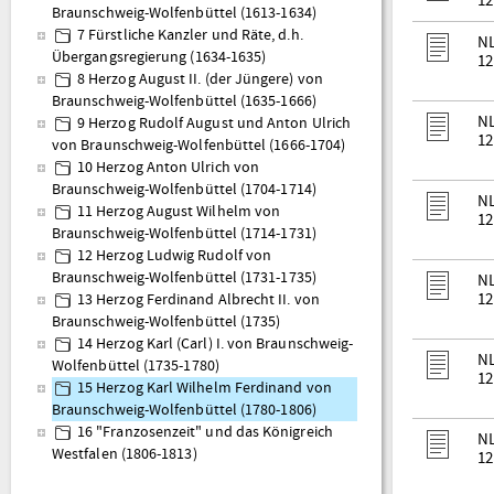
12
Braunschweig-Wolfenbüttel (1613-1634)
7 Fürstliche Kanzler und Räte, d.h.
NL
Übergangsregierung (1634-1635)
12
8 Herzog August II. (der Jüngere) von
Braunschweig-Wolfenbüttel (1635-1666)
NL
9 Herzog Rudolf August und Anton Ulrich
12
von Braunschweig-Wolfenbüttel (1666-1704)
10 Herzog Anton Ulrich von
Braunschweig-Wolfenbüttel (1704-1714)
NL
11 Herzog August Wilhelm von
12
Braunschweig-Wolfenbüttel (1714-1731)
12 Herzog Ludwig Rudolf von
Braunschweig-Wolfenbüttel (1731-1735)
NL
12
13 Herzog Ferdinand Albrecht II. von
Braunschweig-Wolfenbüttel (1735)
14 Herzog Karl (Carl) I. von Braunschweig-
NL
Wolfenbüttel (1735-1780)
12
15 Herzog Karl Wilhelm Ferdinand von
Braunschweig-Wolfenbüttel (1780-1806)
16 "Franzosenzeit" und das Königreich
NL
Westfalen (1806-1813)
12