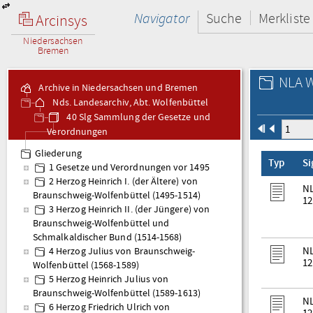
Navigator
Suche
Merkliste
Arcinsys
Niedersachsen
Bremen
NLA W
Archive in Niedersachsen und Bremen
Nds. Landesarchiv, Abt. Wolfenbüttel
40 Slg Sammlung der Gesetze und
Verordnungen
Gliederung
Typ
S
1 Gesetze und Verordnungen vor 1495
2 Herzog Heinrich I. (der Ältere) von
NL
Braunschweig-Wolfenbüttel (1495-1514)
12
3 Herzog Heinrich II. (der Jüngere) von
Braunschweig-Wolfenbüttel und
Schmalkaldischer Bund (1514-1568)
NL
4 Herzog Julius von Braunschweig-
12
Wolfenbüttel (1568-1589)
5 Herzog Heinrich Julius von
Braunschweig-Wolfenbüttel (1589-1613)
NL
6 Herzog Friedrich Ulrich von