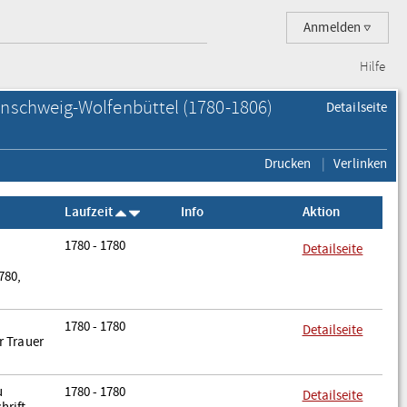
Anmelden
Hilfe
unschweig-Wolfenbüttel (1780-1806)
Detailseite
Drucken
Verlinken
Laufzeit
Info
Aktion
1780 - 1780
Detailseite
780,
1780 - 1780
Detailseite
r Trauer
u
1780 - 1780
Detailseite