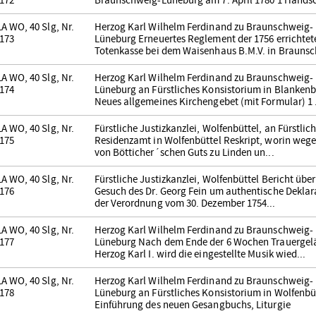
172
Braunschweig-Lüneburg am 7. April 1780 1 Handsc
A WO, 40 Slg, Nr.
Herzog Karl Wilhelm Ferdinand zu Braunschweig-
173
Lüneburg Erneuertes Reglement der 1756 errichtet
Totenkasse bei dem Waisenhaus B.M.V. in Braunsc
A WO, 40 Slg, Nr.
Herzog Karl Wilhelm Ferdinand zu Braunschweig-
174
Lüneburg an Fürstliches Konsistorium in Blanken
Neues allgemeines Kirchengebet (mit Formular) 1 .
A WO, 40 Slg, Nr.
Fürstliche Justizkanzlei, Wolfenbüttel, an Fürstlic
175
Residenzamt in Wolfenbüttel Reskript, worin wege
von Bötticher´schen Guts zu Linden un...
A WO, 40 Slg, Nr.
Fürstliche Justizkanzlei, Wolfenbüttel Bericht übe
176
Gesuch des Dr. Georg Fein um authentische Deklar
der Verordnung vom 30. Dezember 1754...
A WO, 40 Slg, Nr.
Herzog Karl Wilhelm Ferdinand zu Braunschweig-
177
Lüneburg Nach dem Ende der 6 Wochen Trauergelä
Herzog Karl I. wird die eingestellte Musik wied...
A WO, 40 Slg, Nr.
Herzog Karl Wilhelm Ferdinand zu Braunschweig-
178
Lüneburg an Fürstliches Konsistorium in Wolfenbü
Einführung des neuen Gesangbuchs, Liturgie