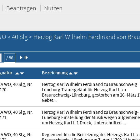
Beantragen
Nutzen
O > 40 Slg > Herzog Karl Wilhelm Ferdinand von Bra
/ 86
ignatur
Bezeichnung
A WO, 40 Slg, Nr.
Herzog Karl Wilhelm Ferdinand zu Braunschweig-
170
Lüneburg Trauergeläut für Herzog Karl I. zu
Braunschweig-Lüneburg, gestorben am 26. März 1
Gebet...
A WO, 40 Slg, Nr.
Herzog Karl Wilhelm Ferdinand zu Braunschweig-
171
Lüneburg Einstellung der Musik wegen allgemeine
um Herzog Karl I. 1 Druck, Unterschriften ...
A WO, 40 Slg, Nr.
Reglement für die Beisetzung des Herzogs Karl I. z