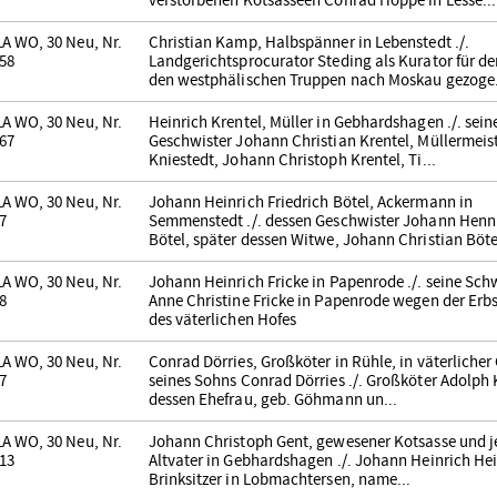
verstorbenen Kotsasseen Conrad Hoppe in Lesse...
A WO, 30 Neu, Nr.
Christian Kamp, Halbspänner in Lebenstedt ./.
58
Landgerichtsprocurator Steding als Kurator für de
den westphälischen Truppen nach Moskau gezoge.
A WO, 30 Neu, Nr.
Heinrich Krentel, Müller in Gebhardshagen ./. sein
67
Geschwister Johann Christian Krentel, Müllermeist
Kniestedt, Johann Christoph Krentel, Ti...
A WO, 30 Neu, Nr.
Johann Heinrich Friedrich Bötel, Ackermann in
7
Semmenstedt ./. dessen Geschwister Johann Henn
Bötel, später dessen Witwe, Johann Christian Bötel
A WO, 30 Neu, Nr.
Johann Heinrich Fricke in Papenrode ./. seine Sch
8
Anne Christine Fricke in Papenrode wegen der Erb
des väterlichen Hofes
A WO, 30 Neu, Nr.
Conrad Dörries, Großköter in Rühle, in väterlicher
7
seines Sohns Conrad Dörries ./. Großköter Adolph 
dessen Ehefrau, geb. Göhmann un...
A WO, 30 Neu, Nr.
Johann Christoph Gent, gewesener Kotsasse und j
13
Altvater in Gebhardshagen ./. Johann Heinrich Hei
Brinksitzer in Lobmachtersen, name...