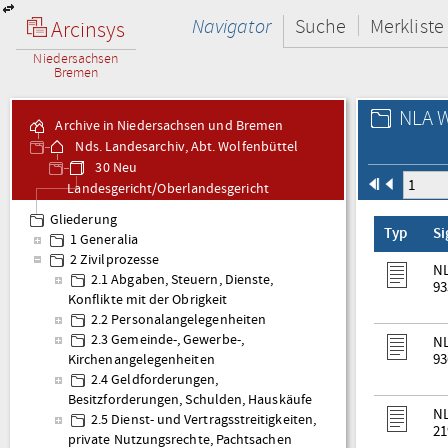
Navigator
Suche
Merkliste
Arcinsys
Niedersachsen
Bremen
NLA W
Archive in Niedersachsen und Bremen
Nds. Landesarchiv, Abt. Wolfenbüttel
30 Neu
Landesgericht/Oberlandesgericht
Braunschweig
Gliederung
Typ
S
1 Generalia
2 Zivilprozesse
NL
2.1 Abgaben, Steuern, Dienste,
93
Konflikte mit der Obrigkeit
2.2 Personalangelegenheiten
2.3 Gemeinde-, Gewerbe-,
NL
93
Kirchenangelegenheiten
2.4 Geldforderungen,
Besitzforderungen, Schulden, Hauskäufe
NL
2.5 Dienst- und Vertragsstreitigkeiten,
21
private Nutzungsrechte, Pachtsachen