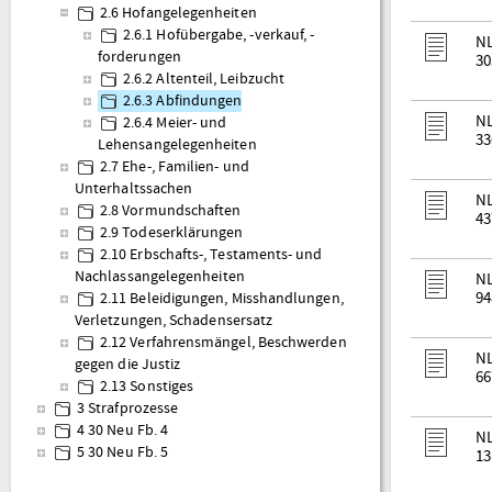
2.6 Hofangelegenheiten
2.6.1 Hofübergabe, -verkauf, -
NL
forderungen
30
2.6.2 Altenteil, Leibzucht
2.6.3 Abfindungen
NL
2.6.4 Meier- und
33
Lehensangelegenheiten
2.7 Ehe-, Familien- und
Unterhaltssachen
NL
2.8 Vormundschaften
43
2.9 Todeserklärungen
2.10 Erbschafts-, Testaments- und
Nachlassangelegenheiten
NL
94
2.11 Beleidigungen, Misshandlungen,
Verletzungen, Schadensersatz
2.12 Verfahrensmängel, Beschwerden
NL
gegen die Justiz
66
2.13 Sonstiges
3 Strafprozesse
4 30 Neu Fb. 4
NL
5 30 Neu Fb. 5
13