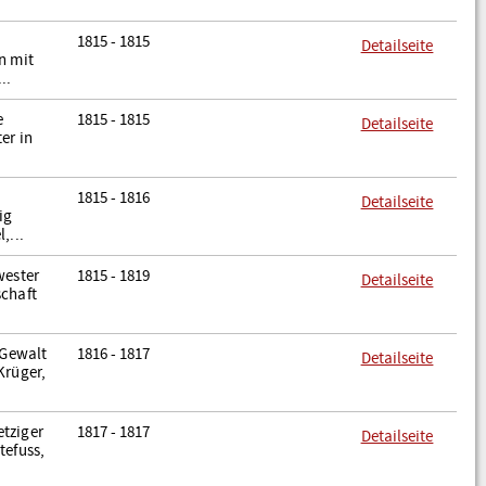
1815 - 1815
Detailseite
n mit
..
e
1815 - 1815
Detailseite
er in
1815 - 1816
Detailseite
ig
,...
wester
1815 - 1819
Detailseite
schaft
 Gewalt
1816 - 1817
Detailseite
Krüger,
etziger
1817 - 1817
Detailseite
tefuss,