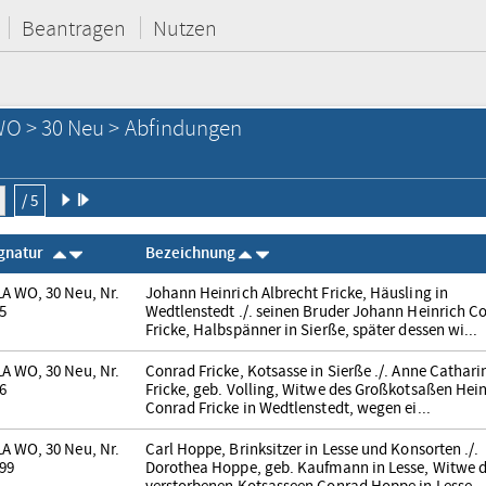
Beantragen
Nutzen
O > 30 Neu > Abfindungen
/ 5
ignatur
Bezeichnung
A WO, 30 Neu, Nr.
Johann Heinrich Albrecht Fricke, Häusling in
5
Wedtlenstedt ./. seinen Bruder Johann Heinrich C
Fricke, Halbspänner in Sierße, später dessen wi...
A WO, 30 Neu, Nr.
Conrad Fricke, Kotsasse in Sierße ./. Anne Cathari
6
Fricke, geb. Volling, Witwe des Großkotsaßen Hein
Conrad Fricke in Wedtlenstedt, wegen ei...
A WO, 30 Neu, Nr.
Carl Hoppe, Brinksitzer in Lesse und Konsorten ./.
99
Dorothea Hoppe, geb. Kaufmann in Lesse, Witwe 