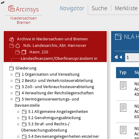
Navigator
Suche
Merkliste
Arcinsys
Niedersachsen
Bremen
NLA H
Archive in Niedersachsen und Bremen
Nds. Landesarchiv, Abt. Hannover
Hann. 210
Landesfinanzamt/Oberfinanzpräsident in
Hannover
Gliederung
Typ
S
1 Organisation und Verwaltung
2 Besitz- und Verkehrssteuerabteilung
NL
3 Zoll- und Verbrauchssteuerabteilung
Ac
4 Verwaltung der Reichsliegenschaften
43
5 Vermögensverwertungs- und
Devisenstelle
NL
Ac
5.1 Allgemeine Angelegenheiten
63
5.2 Genehmigungsabteilung
5.3 Straf- und Rechts-/
NL
Überwachungsabteilung
Ac
5.4 Devisenangelegenheiten einzelner