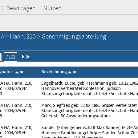
Beantragen
Nutzen
A > Hann. 210 > Genehmigungsabteilung
/ 162
ignatur
Bezeichnung
A HA, Hann. 210,
Engelhardt, Lucie, geb. Tischmann geb. 10.12.190
c. 2004/025 Nr.
Hannover verheiratet Konfession: jüdisch
0
Staatsangehörigkeit: deutsch letzte Anschrift: Han
A HA, Hann. 210,
Marx, Siegfried geb. 22.02.1885 Grüsen verheiratet
c. 2004/025 Nr.
Staatsangehörigkeit: deutsch letzte Anschrift: Ha
8
Gellertstr. 50 Auswanderungsdatum:...
A HA, Hann. 210,
Sander, (Erbengemeinschaft Max Sander) letzte Ans
c. 2004/025 Nr.
Hannover Familienangehörige: Sander, Arthur Ziel