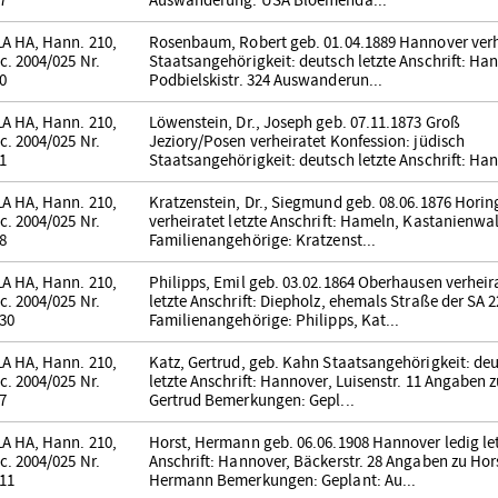
7
Auswanderung: USA Bloemenda...
A HA, Hann. 210,
Rosenbaum, Robert geb. 01.04.1889 Hannover verh
c. 2004/025 Nr.
Staatsangehörigkeit: deutsch letzte Anschrift: Ha
0
Podbielskistr. 324 Auswanderun...
A HA, Hann. 210,
Löwenstein, Dr., Joseph geb. 07.11.1873 Groß
c. 2004/025 Nr.
Jeziory/Posen verheiratet Konfession: jüdisch
1
Staatsangehörigkeit: deutsch letzte Anschrift: Han
A HA, Hann. 210,
Kratzenstein, Dr., Siegmund geb. 08.06.1876 Hori
c. 2004/025 Nr.
verheiratet letzte Anschrift: Hameln, Kastanienwal
8
Familienangehörige: Kratzenst...
A HA, Hann. 210,
Philipps, Emil geb. 03.02.1864 Oberhausen verheir
c. 2004/025 Nr.
letzte Anschrift: Diepholz, ehemals Straße der SA 2
30
Familienangehörige: Philipps, Kat...
A HA, Hann. 210,
Katz, Gertrud, geb. Kahn Staatsangehörigkeit: de
c. 2004/025 Nr.
letzte Anschrift: Hannover, Luisenstr. 11 Angaben z
7
Gertrud Bemerkungen: Gepl...
A HA, Hann. 210,
Horst, Hermann geb. 06.06.1908 Hannover ledig le
c. 2004/025 Nr.
Anschrift: Hannover, Bäckerstr. 28 Angaben zu Hor
11
Hermann Bemerkungen: Geplant: Au...