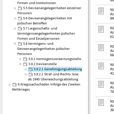
88
Firmen und Institutionen
5.5 Devisenangelegenheiten einzelner
NL
Personen
Ac
84
5.6 Devisenangelegenheiten mit
jüdischen Betreffen
NL
5.7 Liegenschafts- und
Ac
Vermögensangelegenheiten jüdischer
61
Firmen und Einzelpersonen
5.8 Vermögens- und
NL
Devisenangelegenheiten jüdischer
Ac
Personen
66
5.8.1 Vermögensverwertungsstelle
5.8.2 Devisenstelle
NL
Ac
5.8.2.1 Genehmigungsabteilung
41
5.8.2.2 Straf- und Rechts- bzw.
ab 1940 Überwachungsabteilung
NL
6 Kriegssachschäden Infolge des Zweiten
Ac
Weltkrieges
76
NL
Ac
36