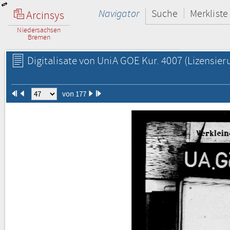
Navigator
Suche
Merkliste
Arcinsys
Niedersachsen
Bremen
Digitalisate von UniA GOE Kur. 4007
(Lizensier
von 177