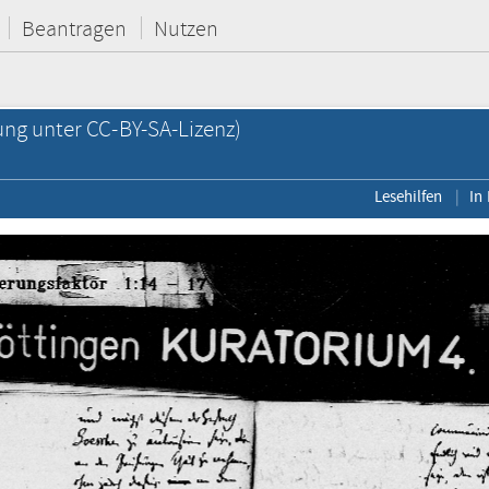
Beantragen
Nutzen
ung unter CC-BY-SA-Lizenz)
Lesehilfen
In