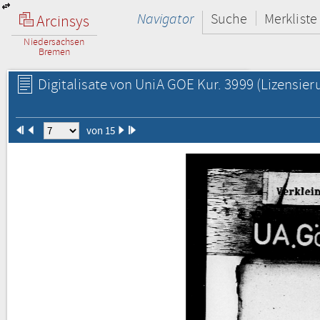
Navigator
Suche
Merkliste
Arcinsys
Niedersachsen
Bremen
Digitalisate von UniA GOE Kur. 3999
(Lizensier
von 15