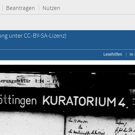
Beantragen
Nutzen
ung unter CC-BY-SA-Lizenz)
Lesehilfen
In