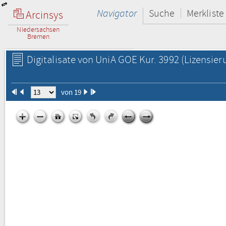
Navigator
Suche
Merkliste
Arcinsys
Niedersachsen
Bremen
Digitalisate von UniA GOE Kur. 3992
(Lizensier
von 19