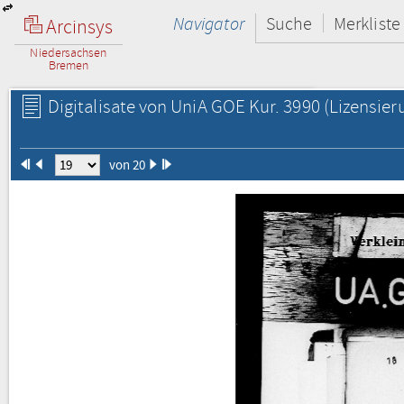
Navigator
Suche
Merkliste
Arcinsys
Niedersachsen
Bremen
Digitalisate von UniA GOE Kur. 3990
(Lizensier
von 20