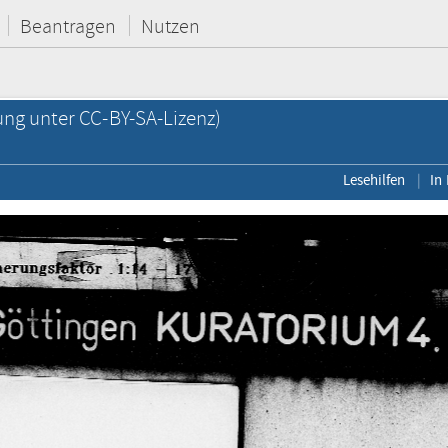
Beantragen
Nutzen
ung unter CC-BY-SA-Lizenz)
Lesehilfen
In