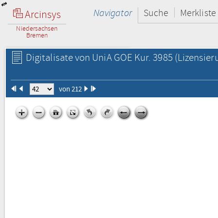
Navigator
Suche
Merkliste
Arcinsys
Niedersachsen
Bremen
Digitalisate von UniA GOE Kur. 3985
(Lizensier
von 212