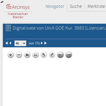
Navigator
Suche
Merkliste
Arcinsys
Niedersachsen
Bremen
Digitalisate von UniA GOE Kur. 3983
(Lizensier
von 775