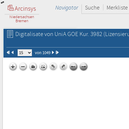
Navigator
Suche
Merkliste
Arcinsys
Niedersachsen
Bremen
Digitalisate von UniA GOE Kur. 3982
(Lizensier
von 1049