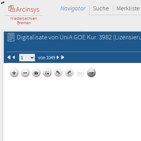
Navigator
Suche
Merkliste
Arcinsys
Niedersachsen
Bremen
Digitalisate von UniA GOE Kur. 3982
(Lizensier
von 1049