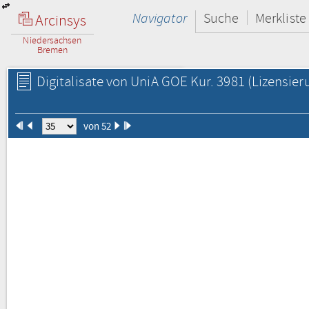
Navigator
Suche
Merkliste
Arcinsys
Niedersachsen
Bremen
Digitalisate von UniA GOE Kur. 3981
(Lizensier
von 52