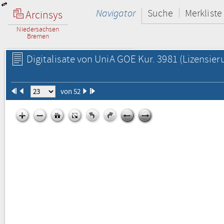
Navigator
Suche
Merkliste
Arcinsys
Niedersachsen
Bremen
Digitalisate von UniA GOE Kur. 3981
(Lizensier
von 52