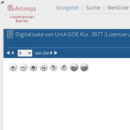
Navigator
Suche
Merkliste
Arcinsys
Niedersachsen
Bremen
Digitalisate von UniA GOE Kur. 3977
(Lizensier
von 254