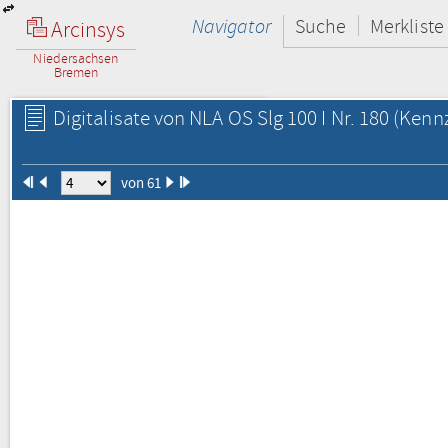
Navigator
Suche
Merkliste
Arcinsys
Niedersachsen
Bremen
Digitalisate von NLA OS Slg 100 I Nr. 180
(Kennz
von 61