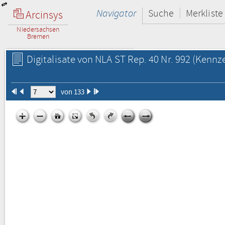
Navigator
Suche
Merkliste
Arcinsys
Niedersachsen
Bremen
Digitalisate von NLA ST Rep. 40 Nr. 992
(Kennze
von 133